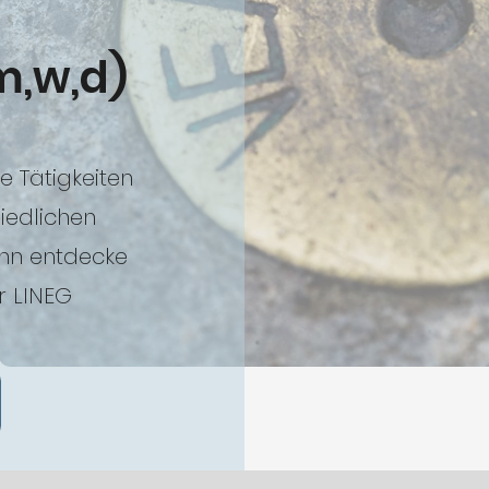
m,w,d)
 Tätigkeiten
iedlichen
ann entdecke
r LINEG