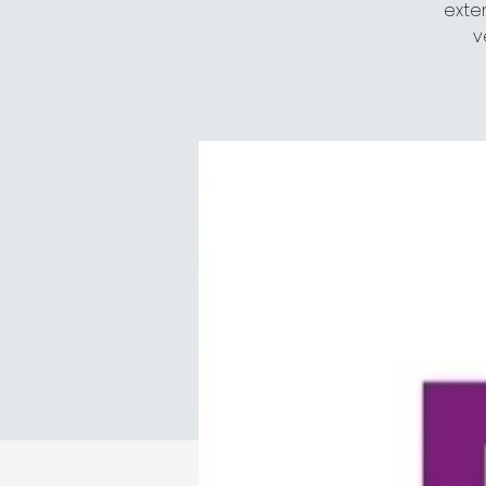
exte
v