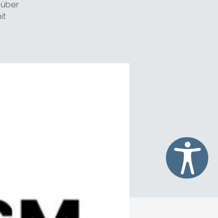
 über
it